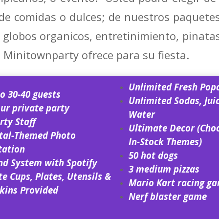
de comidas o dulces; de nuestros paquete
 globos organicos, entretinimiento, pinata
 Minitownparty ofrece para su fiesta.
Unlimited Fresh Pop
o 30-40 guests
Unlimited Sodas, Jui
ur private party
Water
rty Staff
Ultimate Decor
(Cho
ital-Themed Photo
In-Stock Themes)
tation
50 hot dogs
nd System with Spotify
3 medium pizzas
e Cups, Plates, Utensils &
Mario Kart racing g
kins Provided
Nerf blaster game