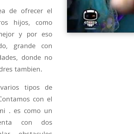
a de ofrecer el
os hijos, como
mejor y por eso
do, grande con
dades, donde no
adres tambien.
varios tipos de
Contamos con el
mi . es como un
uenta con dos
lar ,obstaculos