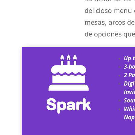
delicioso menu 
mesas, arcos de
de opciones que
Up t
3-ho
2 Pa
Dig
Invi
Sou
Whit
Nap