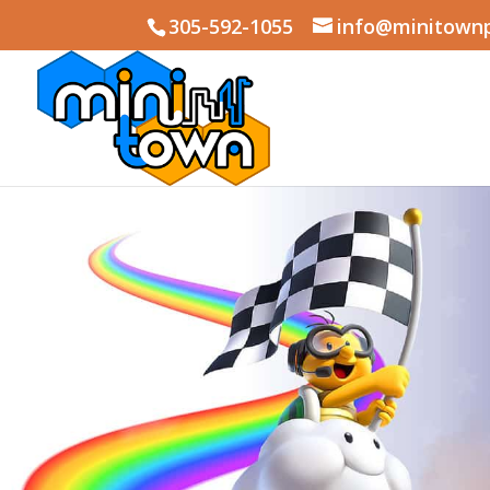
305-592-1055
info@minitown