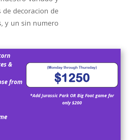
s de decoracion de
s, y un sin numero
corn
ces &
ose from
*Add Jurassic Park OR Big Foot game for
only $200
ame